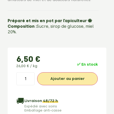
Préparé et mis en pot par l’apiculteur 🐝
Composition :
Sucre, sirop de glucose, miel
20%.
6,50
€
✅ En stock
26,00 € / kg
Ajouter au panier
🚚
Livraison
48/72 h
Expédié avec soins
Emballage anti-casse