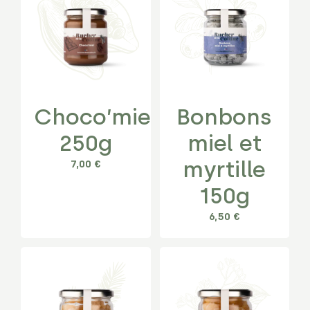
Choco’miel
Bonbons
250g
miel et
myrtille
7,00
€
150g
6,50
€