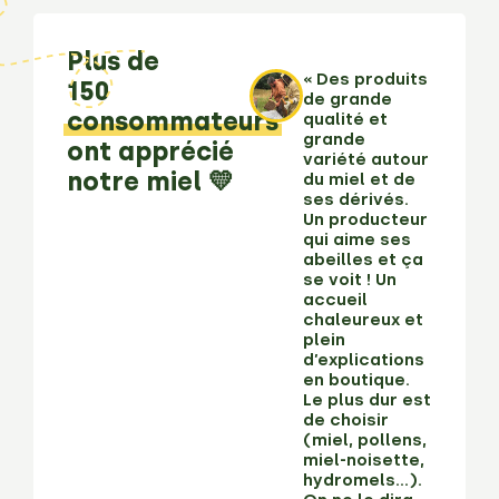
Plus de
« Des produits
150
de grande
consommateurs
qualité et
grande
ont apprécié
variété autour
notre miel 💛
du miel et de
ses dérivés.
Un producteur
qui aime ses
abeilles et ça
se voit ! Un
accueil
chaleureux et
plein
d’explications
en boutique.
Le plus dur est
de choisir
(miel, pollens,
miel-noisette,
hydromels…).