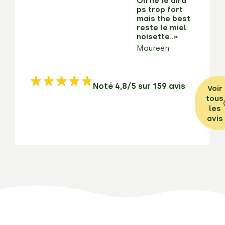
On ne le dira
ps trop fort
mais the best
reste le miel
noisette..»
Maureen
Noté 4,8/5 sur 159 avis
Voir
tous
les
avis